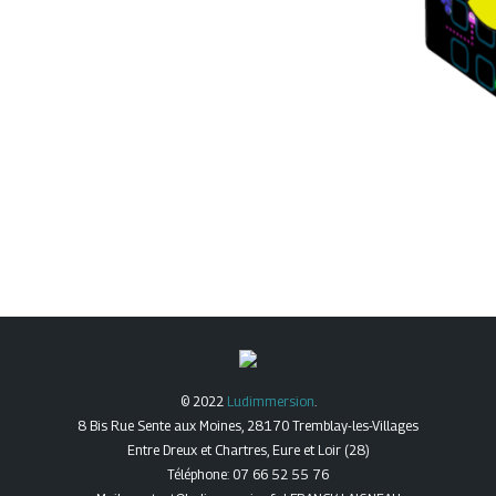
© 2022
Ludimmersion
.
8 Bis Rue Sente aux Moines, 28170 Tremblay-les-Villages
Entre Dreux et Chartres, Eure et Loir (28)
Téléphone: 07 66 52 55 76