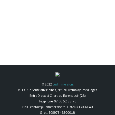
© 2022
Ludimmersion
.
8 Bis Rue Sente aux Moines, 28170 Tremblay-les-Villages
Entre Dreux et Chartres, Eure et Loir (28)
Téléphone: 07 66 52 55 76
Mail : contact@ludimmersion.fr I FRANCK LAIGNEAU
Siret : 90997348900018