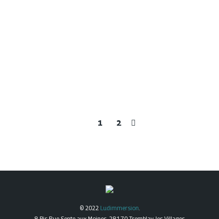
Bonne année 2023
Vous pouvez dès à présent
Ludimmersion vous souhaite 
e ce soit en journée ou en
apporte bonheur, santé et réu
vous permettra de jouer à la
Lire la suite
férées (pas en même temps…
1
2
© 2022
Ludimmersion
.
8 Bis Rue Sente aux Moines, 28170 Tremblay-les-Villages