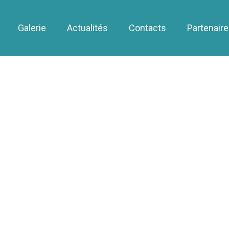
Galerie
Actualités
Contacts
Partenair
Juil
11
2024
News