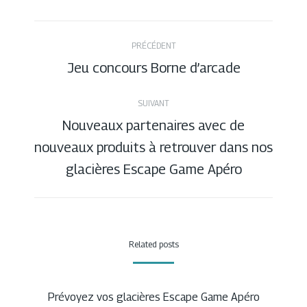
Twitter
Facebook
Pinterest
LinkedIn
Navigation
PRÉCÉDENT
Jeu concours Borne d’arcade
Article
article
précédent
SUIVANT
:
Nouveaux partenaires avec de
nouveaux produits à retrouver dans nos
Article
suivant
glacières Escape Game Apéro
:
Related posts
Prévoyez vos glacières Escape Game Apéro